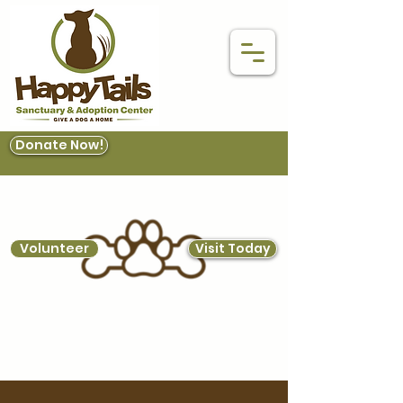
Donate Now!
Volunteer
Visit Today